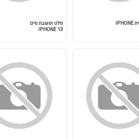
מצלמה ראשית IPHONE
פלט תושבת סים
IPHONE 13