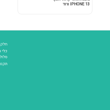
IPHONE 13 ורוד
חלקי
כלי ע
סלול
תקנו