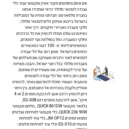
אם אתם מחפשים מקור אמין ומקצועי עבור כלי
עבודה לטכנאי סלולר כדאי שתכירו אותנו
בחברת סלפארטס. חברתנו נמנית על המובילות
בישראל בייבוא ושיווק כלים לטכנאי סלולר,
חלקי מעבדה ואביזרי תיקונים. דרך אתר
האינטרנט שלנו תוכלו להזמין את כל הרכיבים
וחלקי המעבדה החל בסוללות ועד למסכים,
המתאימים ליותר מ- 100 דגמי המכשירים
הנפוצים בישראל. מגוון רחב של כלי עבודה
לטכנאים לאור היכרות מעמיקה עם פעילותן של
מעבדות סלולר בכל רחבי ישראל, והבנה מצוינת
של צרכי לקוחותינו, אנו מעמידים לרשותכם
מגוון רחב ביותר של כלי עבודה לטכנאים.
מהמבחר העשיר תוכלו להתרשם באתר, להזמינו
אונליין ולקבלו במהירות אל כתובתכם. בין היתר
ניתן להזמין דרכנו אטב להדבקת מסכים 2 או 4
אינץ', אטב להדבקת מסכים דגם SS-008,
בלוואר מקצועי QUICK 861DW , מלחם מקצועי
QUICK 236 90W, כלי מקצועי לפתיחת טבלטים
וסמארטפונים JM-OP12, כלי עזר לפתיחת
מכשירים SS-010 וכלי עזר לפתיחת פלטים -