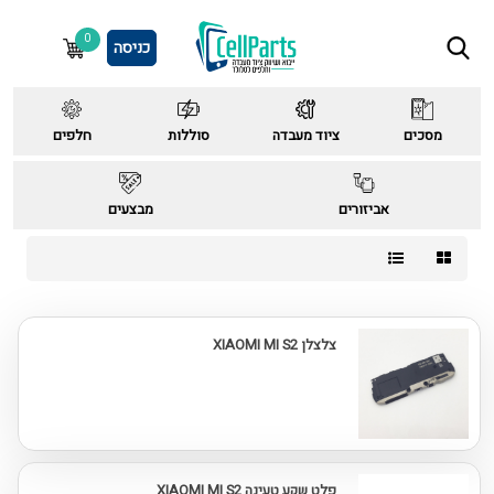
0
כניסה
מסכים
ציוד מעבדה
סוללות
חלפים
אביזורים
מבצעים
צלצלן XIAOMI MI S2
פלט שקע טעינה XIAOMI MI S2