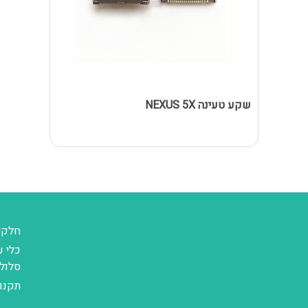
שקע טעינה NEXUS 5X
חלקי
כלי ע
סלול
תקנו