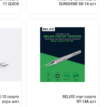
דגם SUNSHINE SK-14
11 QUICK
פינצטה ישרה RELIFE
פינצט
דגם RT-14A
ראש עקום