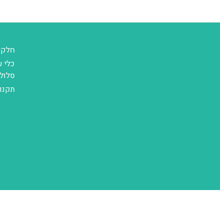
חלקי
כלי ע
סלול
תקנו