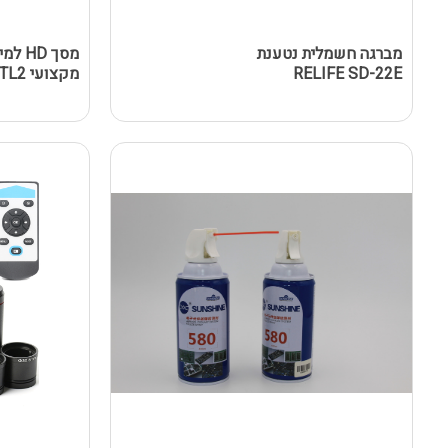
מברגה חשמלית נטענת
מסך D
RELIFE SD-22E
מקצועי SZM45T-STL2