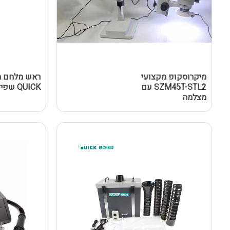
מיקרוסקופ מקצועי
ראש מלחם מ
SZM45T-STL2 עם
QUICK שפיץ
מצלמה