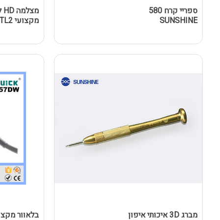
ספריי קרח 580
מצ
SUNSHINE
מקצועי SZM45T-STL2
מברג 3D איכותי איפון