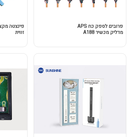
פרובים לספק כח APS
פינצטה מקצו
מדליק מכשיר A188
זווית