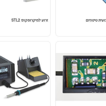
עית טיטניום
זרוע למיקרוסקופ STL2