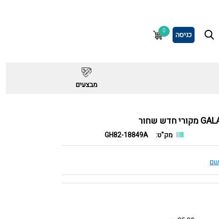
0
כניסה
מבצעים
מק"ט:
GH82-18849A
שם