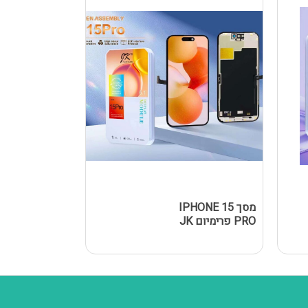
מסך IPHONE 15
מסך Y A02S
PRO פרימיום JK
/ A025F 
שחור