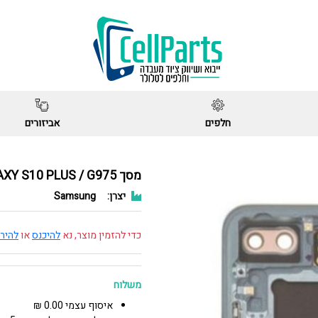
חלפים
אביזורים
מסך GALAXY S10 PLUS / G975 מקורי חדש שחור
יצרן:
Samsung
כדי להזמין מוצר, נא
להיכנס
או
להיר
משלוח
איסוף עצמי 0.00 ₪