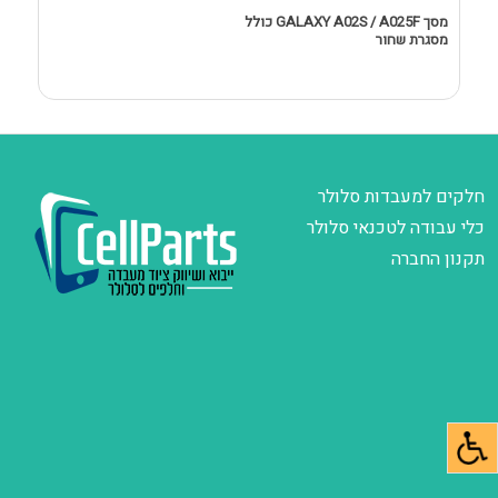
מסך GALAXY A02S / A025F כולל
מסגרת שחור
D
חלקים למעבדות סלולר
כלי עבודה לטכנאי סלולר
תקנון החברה