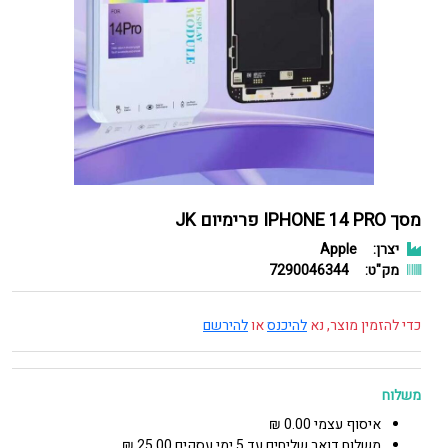
מסך IPHONE 14 PRO פרימיום JK
יצרן:
Apple
מק"ט:
7290046344
כדי להזמין מוצר, נא
להיכנס
או
להירשם
משלוח
איסוף עצמי 0.00 ₪
משלוח דואר שליחים עד 5 ימי עסקים 25.00 ₪