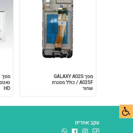
מסך GALAXY A02S
מ
/ A025F כולל מסגרת
שחור
HD
עקב אחרינו