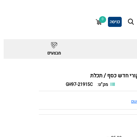
0
כניסה
מבצעים
מק"ט:
GH97-21915C
שם