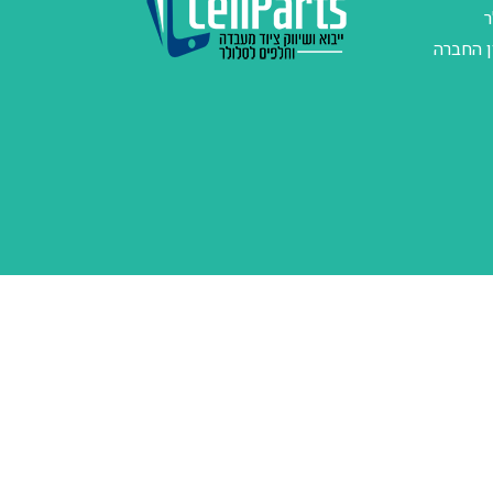
ר
ן החברה