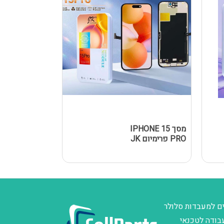
מסך IPHONE 15
מסך Y A02S
PRO פרימיום JK
/ A025F 
שחור
ם למעבדות סלולר
בודה לטכנאי