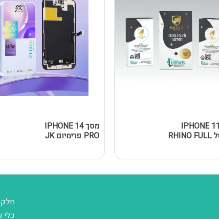
סך IPHONE 11
מסך IPHONE 14
נאנוסל RHINO FULL
PRO פרימיום JK
חלקי
כלי ע