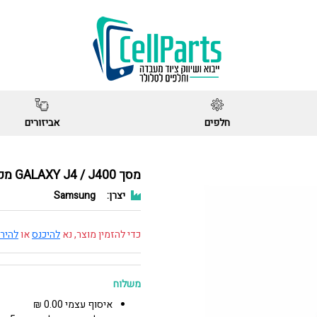
חלפים
אביזורים
מסך GALAXY J4 / J400 מקורי חדש כסף / תכלת
יצרן:
Samsung
כדי להזמין מוצר, נא
להיכנס
או
להיר
משלוח
איסוף עצמי 0.00 ₪