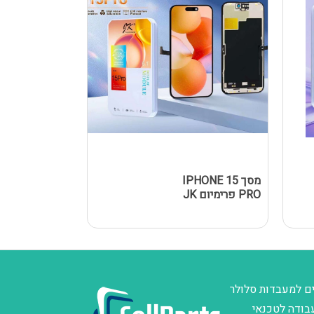
מסך IPHONE 15
מסך Y A02S
PRO פרימיום JK
/ A025F 
שחור
ם למעבדות סלולר
בודה לטכנאי