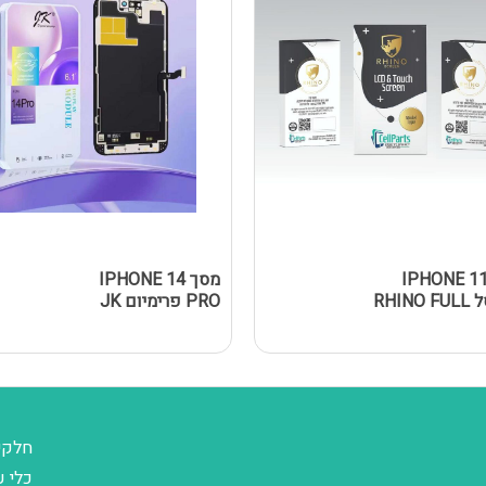
סך IPHONE 11
מסך IPHONE 14
נאנוסל RHINO FULL
PRO פרימיום JK
חלקי
כלי ע