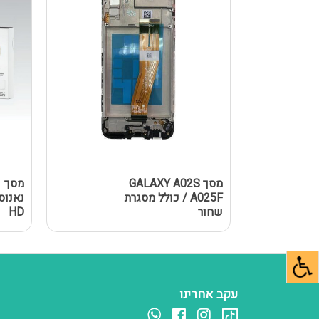
מסך GALAXY A02S
מ
/ A025F כולל מסגרת
שחור
HD
עקב אחרינו