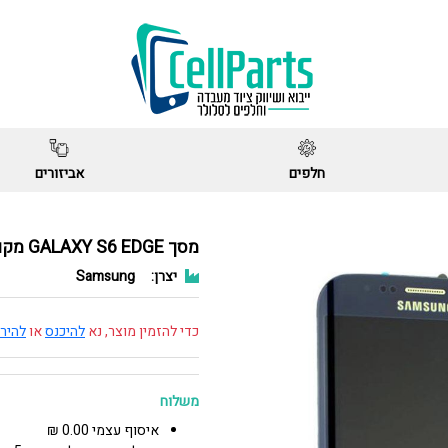
חלפים
אביזורים
מסך GALAXY S6 EDGE מקורי שחור
יצרן:
Samsung
כדי להזמין מוצר, נא
להיכנס
או
להיר
משלוח
איסוף עצמי 0.00 ₪