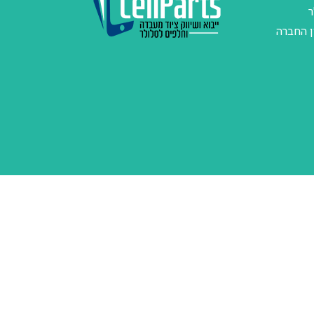
ר
ן החברה