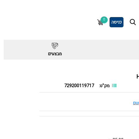
0
כניסה
מבצעים
מק"ט:
729200119717
שם