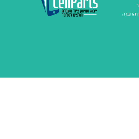
ר
ן החברה