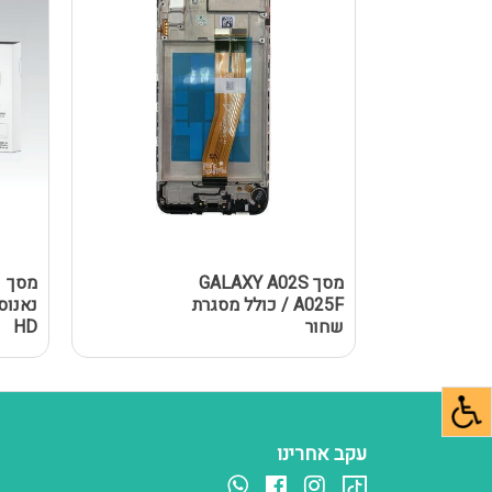
מסך GALAXY A02S
מ
/ A025F כולל מסגרת
שחור
HD
עקב אחרינו