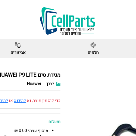
חלפים
אביזורים
מגירת סים HUAWEI P9 LITE
יצרן:
Huawei
כדי להזמין מוצר, נא
להיכנס
או
להיר
משלוח
איסוף עצמי 0.00 ₪