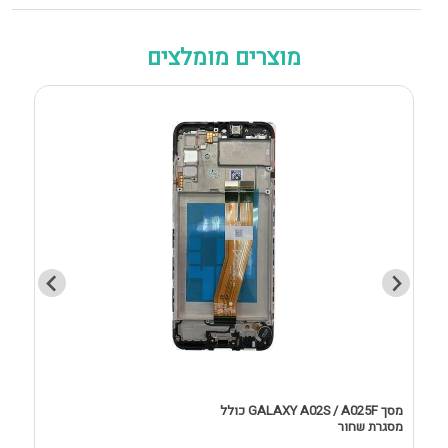
מוצרים מומלצים
מסך GALAXY A02S / A025F כולל
מסגרת שחור
D