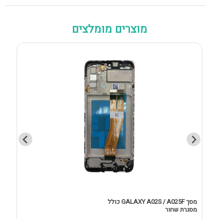
מוצרים מומלצים
מסך GALAXY A02S / A025F כולל
מסגרת שחור
D