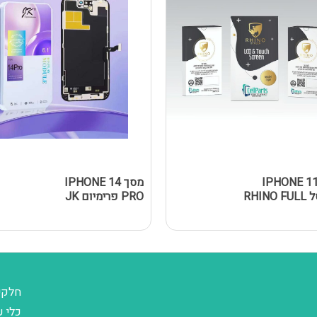
סך IPHONE 11
מסך IPHONE 14
נאנוסל RHINO FULL
PRO פרימיום JK
חלקי
כלי ע