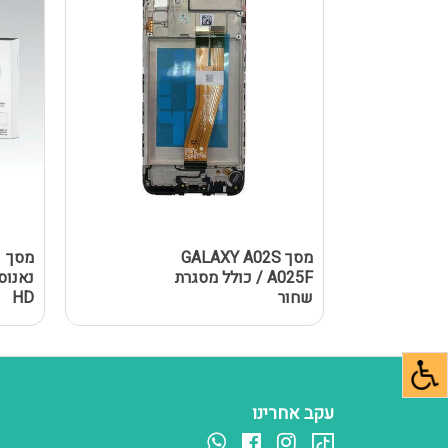
מסך GALAXY A02S
מ
/ A025F כולל מסגרת
שחור
HD
עקב אחרינו