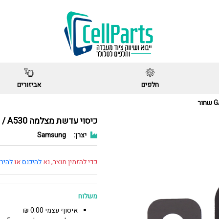
חלפים
אביזורים
כיסוי עדשת מצלמה GALAXY A8 / A530 שחור
יצרן:
Samsung
כדי להזמין מוצר, נא
להיכנס
או
להיר
משלוח
איסוף עצמי 0.00 ₪