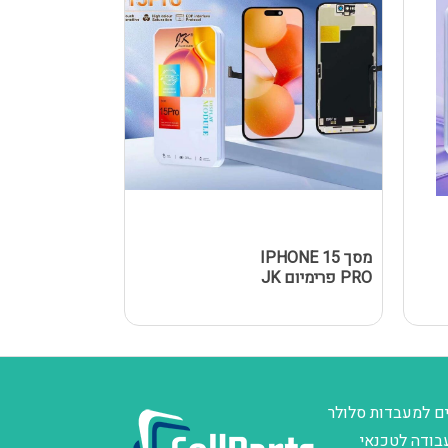
מסך IPHONE 15
מסך Y A02S
PRO פרימיום JK
/ A025F 
שחור
ם למעבדות סלולר
בודה לטכנאי