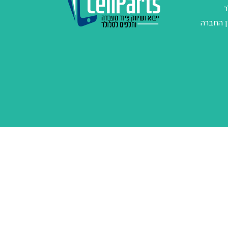
ר
ן החברה