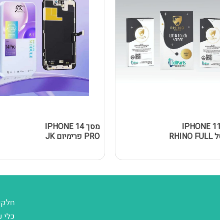
סך IPHONE 11
מסך IPHONE 14
נאנוסל RHINO FULL
PRO פרימיום JK
חלקי
כלי ע