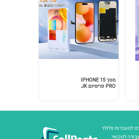
מסך IPHONE 15
מסך Y A02S
PRO פרימיום JK
/ A025F 
שחור
ם למעבדות סלולר
בודה לטכנאי