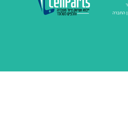
ר
ן החברה