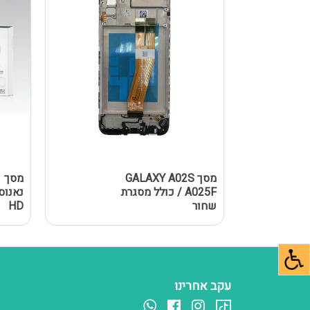
מסך GALAXY A02S
מ
/ A025F כולל מסגרת
שחור
HD
עקב אחרינו