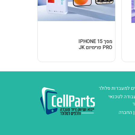
מסך IPHONE 15
מסך Y A02S
PRO פרימיום JK
/ A025F 
שחור
ם למעבדות סלולר
בודה לטכנאי
ר
ן החברה