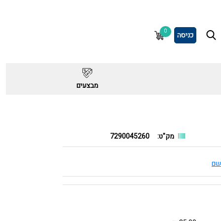
0
כניסה
מבצעים
מק"ט:
7290045260
שם