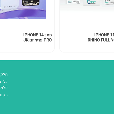
סך IPHONE 11
מסך IPHONE 14
נאנוסל RHINO FULL
PRO פרימיום JK
חלקי
כלי ע
סלול
תקנו