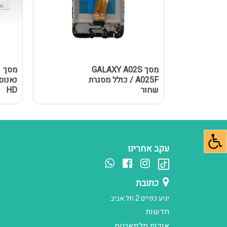
מסך GALAXY A02S
מ
/ A025F כולל מסגרת
שחור
HD
עקב אחרינו
כתובת
יגיע כפיים 2 תל אביב
חדשות
אודות סלפארטס