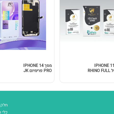
סך IPHONE 11
מסך IPHONE 14
נאנוסל RHINO FULL
PRO פרימיום JK
חלקי
כלי ע