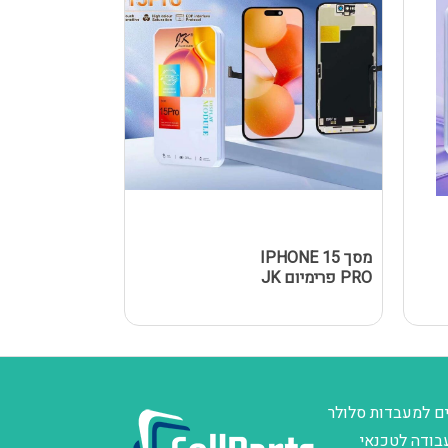
מסך IPHONE 15
מסך Y A02S
PRO פרימיום JK
/ A025F 
שחור
ם למעבדות סלולר
בודה לטכנאי