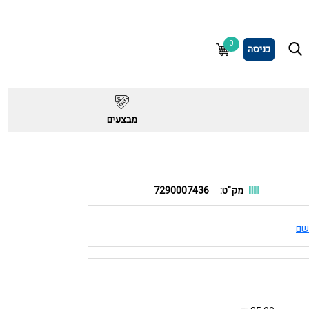
0
כניסה
מבצעים
מק"ט:
7290007436
שם