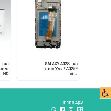
מסך GALAXY A02S
מ
/ A025F כולל מסגרת
שחור
HD
עקב אחרינו