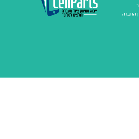
ר
ן החברה