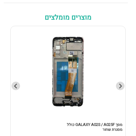
מוצרים מומלצים
מסך GALAXY A02S / A025F כולל
מסגרת שחור
D