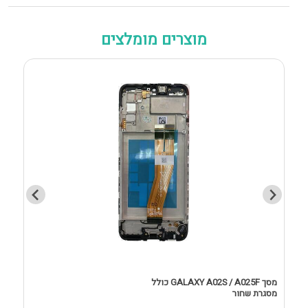
מוצרים מומלצים
מסך GALAXY A02S / A025F כולל
מסגרת שחור
D