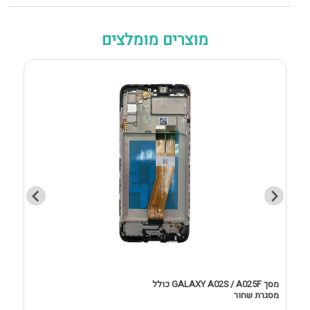
מוצרים מומלצים
מסך GALAXY A02S / A025F כולל
מסגרת שחור
D