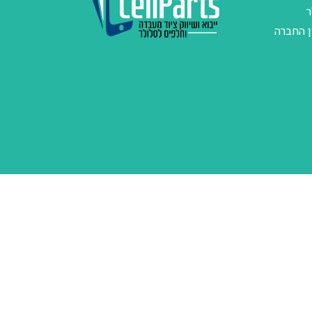
ר
ן החברה