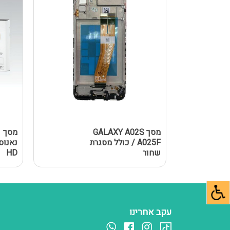
מסך GALAXY A02S
מ
/ A025F כולל מסגרת
שחור
HD
עקב אחרינו