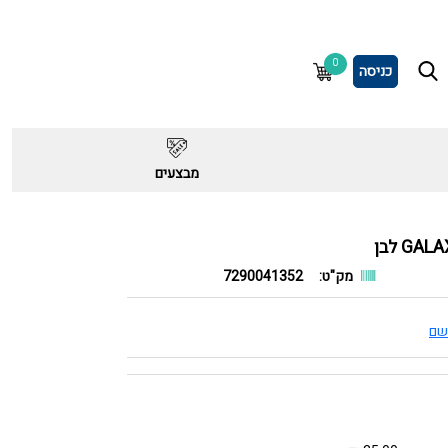
0
כניסה
מבצעים
מק"ט:
7290041352
שם