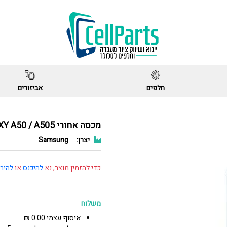
חלפים
אביזורים
מכסה אחורי GALAXY A50 / A505 לבן
יצרן:
Samsung
כדי להזמין מוצר, נא
להיכנס
או
להיר
משלוח
איסוף עצמי 0.00 ₪