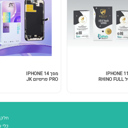
סך IPHONE 11
מסך IPHONE 14
נאנוסל RHINO FULL
PRO פרימיום JK
חלקי
כלי ע