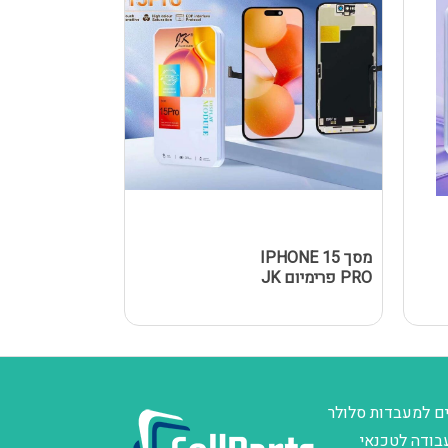
מסך IPHONE 15
מסך Y A02S
PRO פרימיום JK
/ A025F 
שחור
ם למעבדות סלולר
בודה לטכנאי