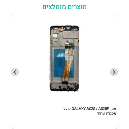
מוצרים מומלצים
מסך GALAXY A02S / A025F כולל
מסגרת שחור
D