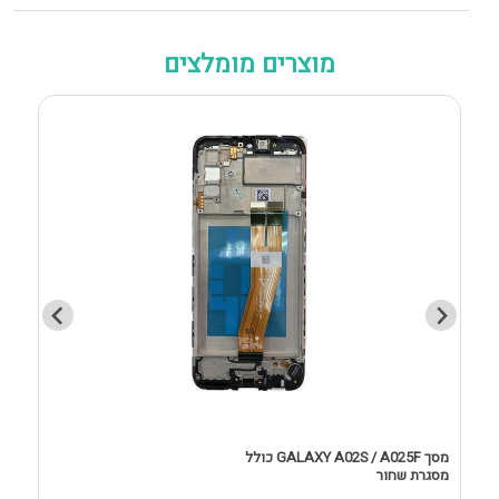
מוצרים מומלצים
מסך GALAXY A02S / A025F כולל
מסגרת שחור
D