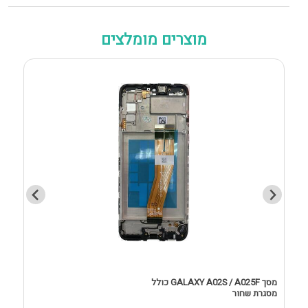
מוצרים מומלצים
מסך GALAXY A02S / A025F כולל
מסגרת שחור
D