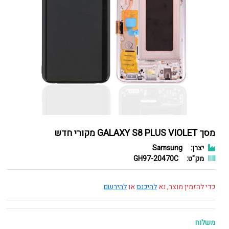
מסך GALAXY S8 PLUS VIOLET מקורי חדש
יצרן:
Samsung
מק"ט:
GH97-20470C
כדי להזמין מוצר, נא
להיכנס
או
להירשם
משלוח