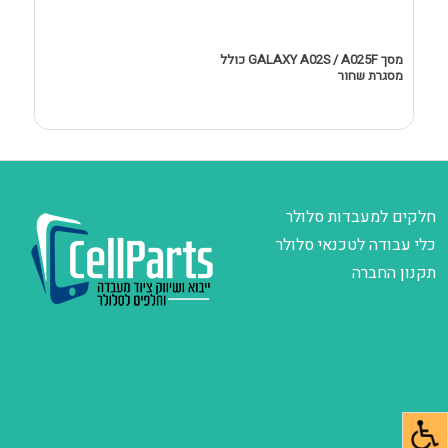
מסך GALAXY A02S / A025F כולל
מסגרת שחור
D
חלקים למעבדות סלולר
כלי עבודה לטכנאי סלולר
תקנון החברה