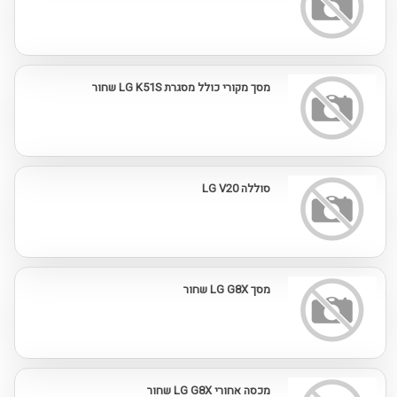
מסך מקורי כולל מסגרת LG K51S שחור
סוללה LG V20
מסך LG G8X שחור
מכסה אחורי LG G8X שחור