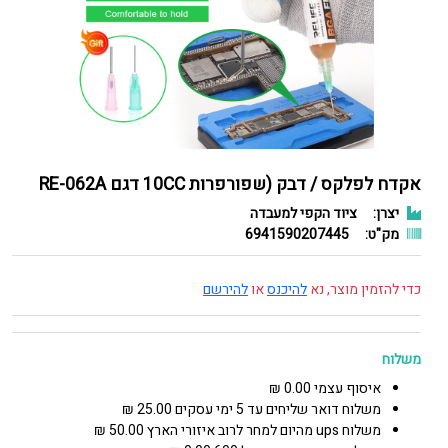
אקדח לפלקס / דבק (שפורפרות 10CC דגם RE-062A
יצרן:
ציוד הקפי למעבדה
מק"ט:
6941590207445
כדי להזמין מוצר, נא
להיכנס
או
להירשם
משלוח
איסוף עצמי 0.00 ₪
משלוח דואר שליחים עד 5 ימי עסקים 25.00 ₪
משלוח ups מהיום למחר לרוב איזורי הארץ 50.00 ₪