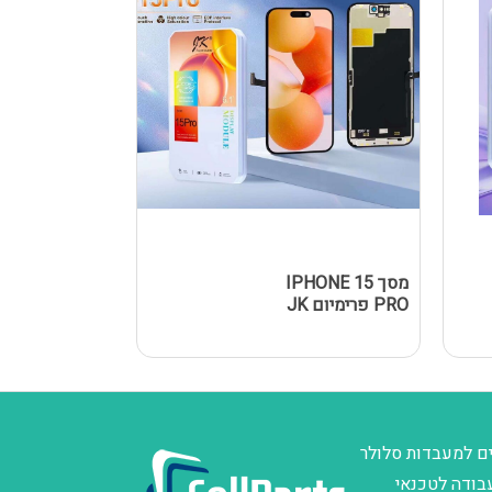
מסך IPHONE 15
מסך Y A02S
PRO פרימיום JK
/ A025F 
שחור
ם למעבדות סלולר
בודה לטכנאי