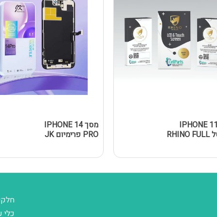
סך IPHONE 11
מסך IPHONE 14
נאנוסל RHINO FULL
PRO פרימיום JK
חלקי
כלי ע