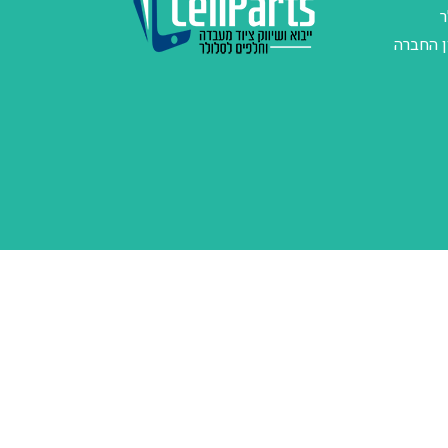
ר
ן החברה