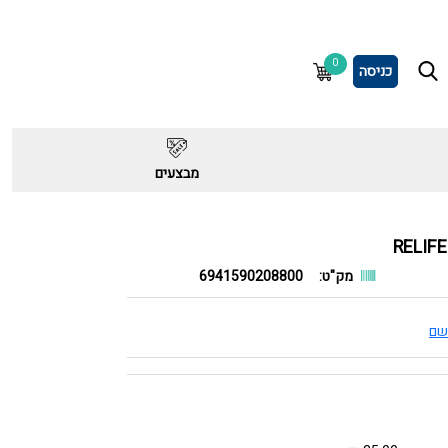
0
כניסה
מבצעים
מק"ט:
6941590208800
שם