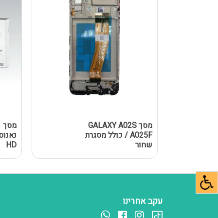
מסך GALAXY A02S
מ
/ A025F כולל מסגרת
שחור
HD
עקב אחרינו